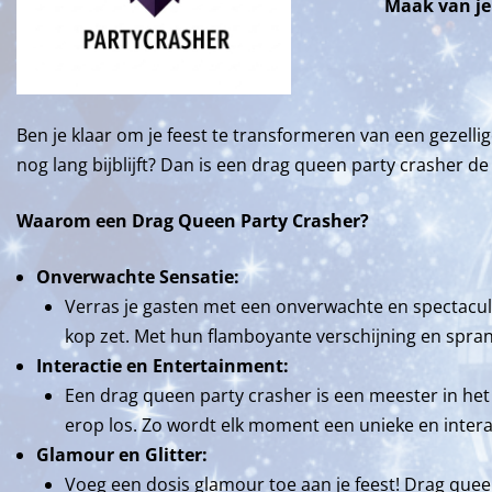
Maak van je
Ben je klaar om je feest te transformeren van een gezell
nog lang bijblijft? Dan is een drag queen party crasher de
Waarom een Drag Queen Party Crasher?
Onverwachte Sensatie:
Verras je gasten met een onverwachte en spectacula
kop zet. Met hun flamboyante verschijning en spra
Interactie en Entertainment:
Een drag queen party crasher is een meester in het 
erop los. Zo wordt elk moment een unieke en intera
Glamour en Glitter:
Voeg een dosis glamour toe aan je feest! Drag qu