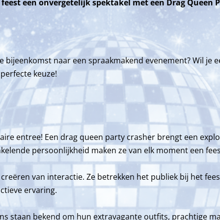
 feest een onvergetelijk spektakel met een Drag Queen P
ige bijeenkomst naar een spraakmakend evenement? Wil je ee
 perfecte keuze!
ire entree! Een drag queen party crasher brengt een explosi
nkelende persoonlijkheid maken ze van elk moment een fees
creëren van interactie. Ze betrekken het publiek bij het fe
ctieve ervaring.
eens staan bekend om hun extravagante outfits, prachtige 