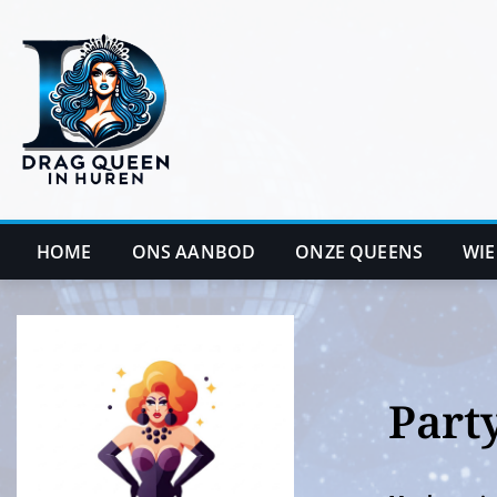
Ga
naar
de
inhoud
HOME
ONS AANBOD
ONZE QUEENS
WIE
Part