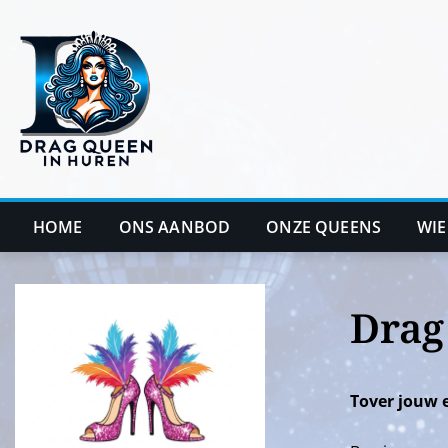
Ga
naar
de
inhoud
HOME
ONS AANBOD
ONZE QUEENS
WIE
Drag
Tover jouw 