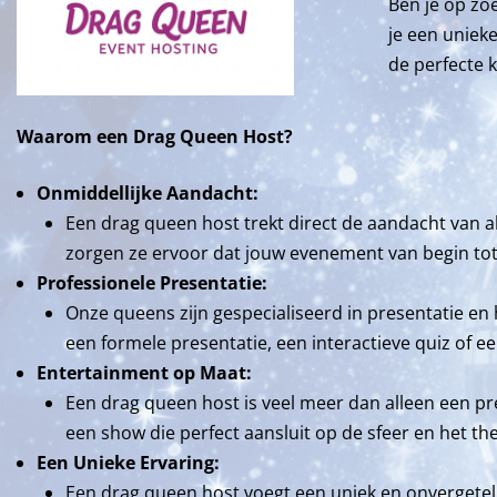
Ben je op zo
je een uniek
de perfecte 
Waarom een Drag Queen Host?
Onmiddellijke Aandacht:
Een drag queen host trekt direct de aandacht van 
zorgen ze ervoor dat jouw evenement van begin tot e
Professionele Presentatie:
Onze queens zijn gespecialiseerd in presentatie en
een formele presentatie, een interactieve quiz of ee
Entertainment op Maat:
Een drag queen host is veel meer dan alleen een pre
een show die perfect aansluit op de sfeer en het 
Een Unieke Ervaring:
Een drag queen host voegt een uniek en onvergetel