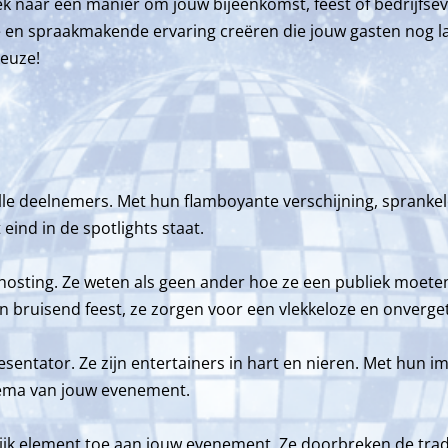
ek naar een manier om jouw bijeenkomst, feest of bedrijfsev
e en spraakmakende ervaring creëren die jouw gasten nog lan
keuze!
alle deelnemers. Met hun flamboyante verschijning, spran
ind in de spotlights staat.
 hosting. Ze weten als geen ander hoe ze een publiek moete
n bruisend feest, ze zorgen voor een vlekkeloze en onvergete
sentator. Ze zijn entertainers in hart en nieren. Met hun i
thema van jouw evenement.
ijk element toe aan jouw evenement. Ze doorbreken de trad