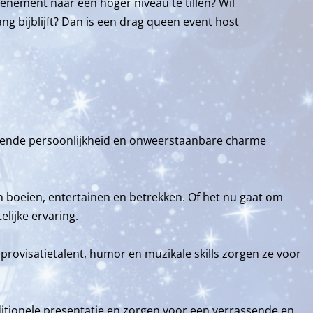
enement naar een hoger niveau te tillen? Wil
g bijblijft? Dan is een drag queen event host
kelende persoonlijkheid en onweerstaanbare charme
n boeien, entertainen en betrekken. Of het nu gaat om
lijke ervaring.
mprovisatietalent, humor en muzikale skills zorgen ze voor
itionele presentatie en zorgen voor een verrassende en